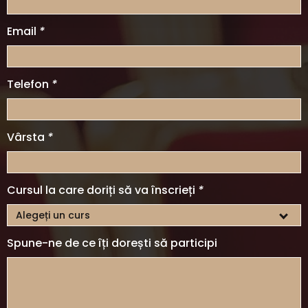
Email
*
Telefon
*
Vârsta
*
Cursul la care doriți să va înscrieți
*
Alegeți un curs
Spune-ne de ce îți dorești să participi