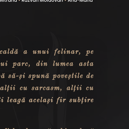
Mitrana
•
Răzvan Moldovan
•
Ana-Maria
caldă a unui felinar, pe
nui parc, din lumea asta
pă să-și spună poveștile de
alții cu sarcasm, alții cu
i leagă același fir subțire