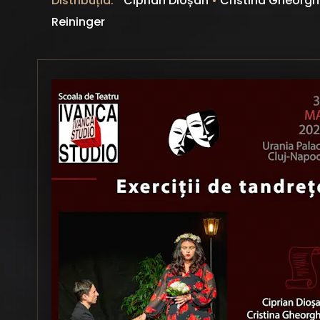
Distribuția:
Ciprian Dioșan
•
Cristina Gheorg
Reininger