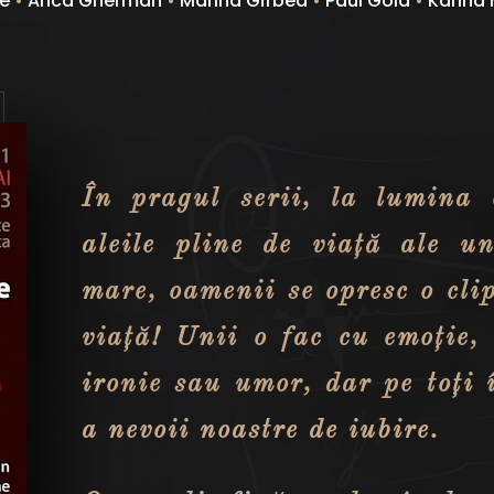
he
•
Anca Gherman
•
Marina Gîrbea
•
Paul Goia
•
Karina 
În pragul serii, la lumina 
aleile pline de viață ale u
mare, oamenii se opresc o cli
viață! Unii o fac cu emoție, 
ironie sau umor, dar pe toți î
a nevoii noastre de iubire.