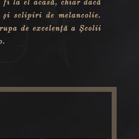
 fi la el acasă, chiar dacă
 și sclipiri de melancolie.
grupa de excelență a Școlii
o.